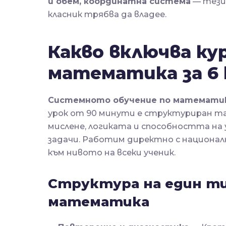
и обем, координатна система
— тези 
класник трябва да владее.
Какво включва ку
математика за 6 
Системното обучение по математи
урок от 90 минути е структуриран та
мислене, логиката и способността на 
задачи. Работим директно с национа
към нивото на всеки ученик.
Структура на един ти
математика