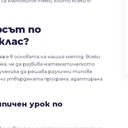
са ключовите теми, които всеки 6-
рсът по
клас?
ка
е в основата на нашия метод. Всеки
ка, че да развива математическото
ученика да решава различни типове
лно утвърдената програма, адаптирана
пичен урок по