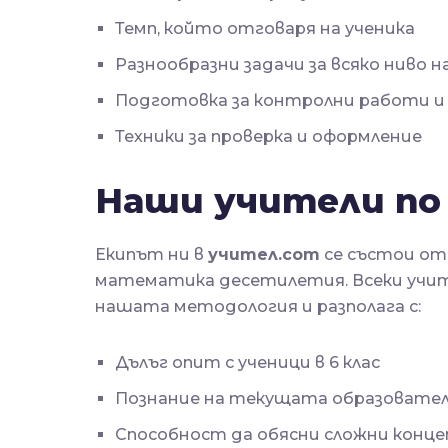
Темп, който отговаря на ученика
Разнообразни задачи за всяко ниво 
Подготовка за контролни работи 
Техники за проверка и оформление
Наши учители п
Екипът ни в
учител.com
се състои от
математика десетилетия. Всеки учите
нашата методология и разполага с:
Дълъг опит с ученици в 6 клас
Познание на текущата образовател
Способност да обясни сложни конце