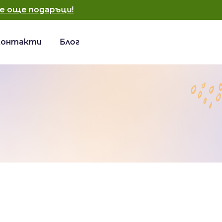
е още подаръци!
Контакти
Блог