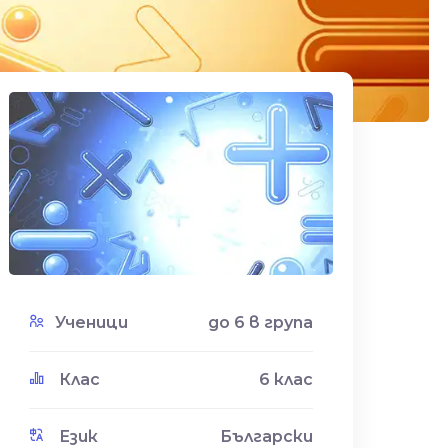
Ученици
до 6 в група
Клас
6 клас
Език
Български