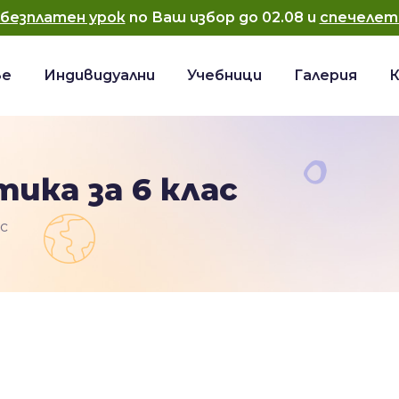
безплатен урок
по Ваш избор до
02.08
и
спечелет
ве
Индивидуални
Учебници
Галерия
ика за 6 клас
с