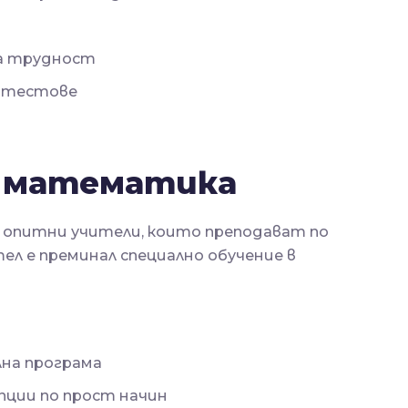
на трудност
и тестове
о математика
 опитни учители, които преподават по
л е преминал специално обучение в
на програма
пции по прост начин