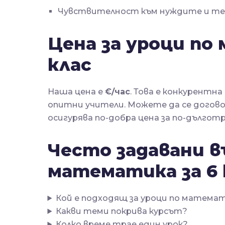
Чувствителност към нуждите и тем
Цена за уроци по
клас
Наша цена е
€/час
. Това е конкурентн
опитни учители. Можете да се договор
осигурява по-добра цена за по-дългот
Често задавани в
математика за 6 
Кой е подходящ за уроци по математи
Какви теми покрива курсът?
Колко време трае един урок?