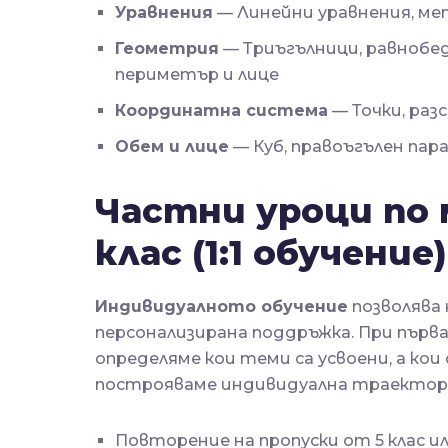
Уравнения
— Линейни уравнения, ме
Геометрия
— Триъгълници, равнобедр
периметър и лице
Координатна система
— Точки, раз
Обем и лице
— Куб, правоъгълен пар
Частни уроци по 
клас (1:1 обучение)
Индивидуалното обучение
позволява 
персонализирана поддръжка. При първ
определяме кои теми са усвоени, а ко
построяваме индивидуална траектори
Повторение на пропуски от 5 клас и