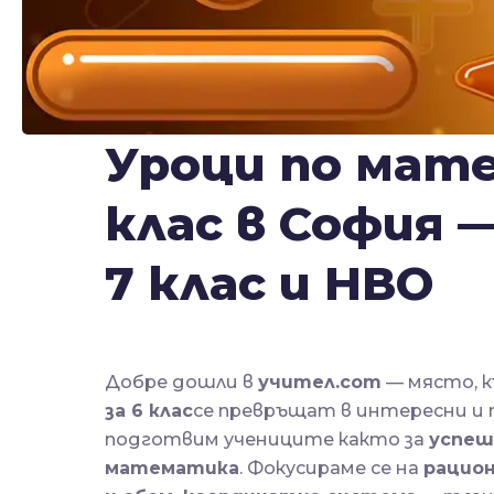
Уроци по мате
клас в София 
7 клас и НВО
Добре дошли в
учител.com
— място, 
за 6 клас
се превръщат в интересни и 
подготвим учениците както за
успеше
математика
. Фокусираме се на
рацион