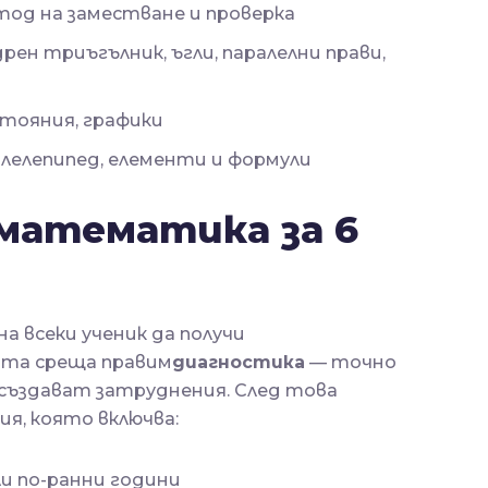
тод на заместване и проверка
ен триъгълник, ъгли, паралелни прави,
стояния, графики
алелепипед, елементи и формули
математика за 6
на всеки ученик да получи
ата среща правим
диагностика
— точно
и създават затруднения. След това
я, която включва:
ли по-ранни години