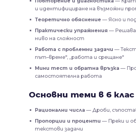
Повторение и диагностика
— Крат
и идентифициране на възможни про
Теоретично обяснение
— Ясно и по
Практически упражнения
— Решаван
ниво на сложност
Работа с проблемни задачи
— Текст
път–време", „работа и срещане"
Мини тест и обратна връзка
— Про
самостоятелна работа
Основни теми в 6 кла
Рационални числа
— Дроби, съпостав
Пропорции и проценти
— Преки и о
текстови задачи