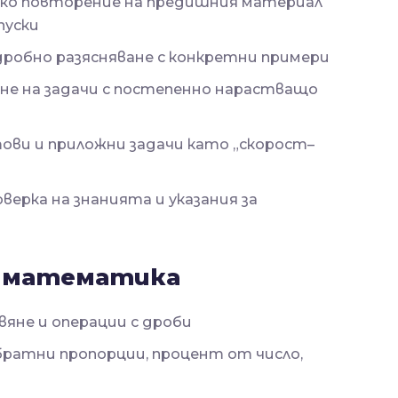
ко повторение на предишния материал
пуски
дробно разясняване с конкретни примери
е на задачи с постепенно нарастващо
ови и приложни задачи като „скорост–
верка на знанията и указания за
с математика
яне и операции с дроби
братни пропорции, процент от число,