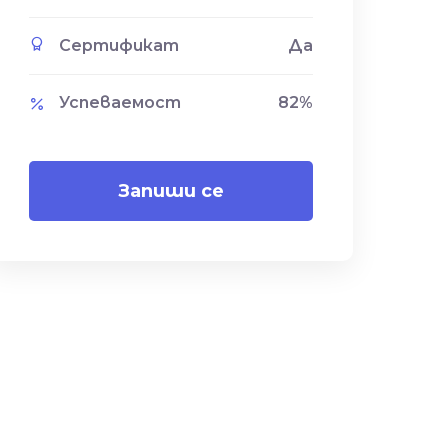
Сертификат
Да
Успеваемост
82
%
Запиши се