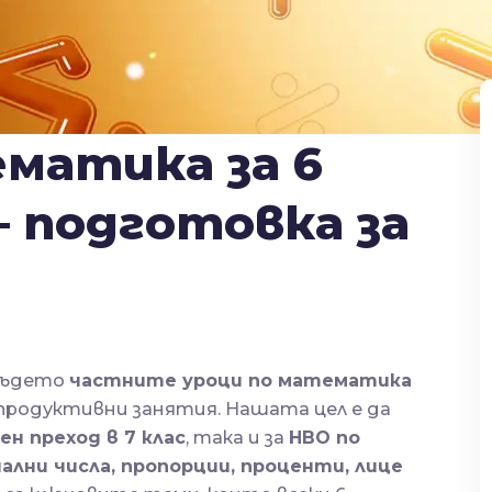
матика за 6
— подготовка за
където
частните уроци по математика
продуктивни занятия. Нашата цел е да
н преход в 7 клас
, така и за
НВО по
ални числа, пропорции, проценти, лице