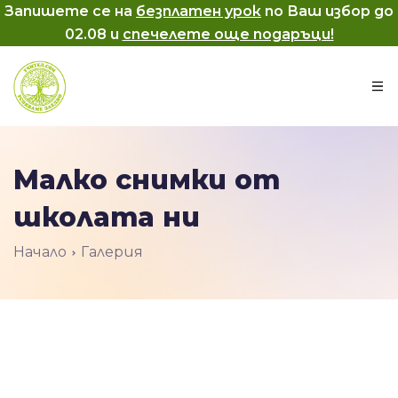
Запишете се на
безплатен урок
по Ваш избор до
02.08
и
спечелете още подаръци!
Малко снимки от
школата ни
Начало
Галерия