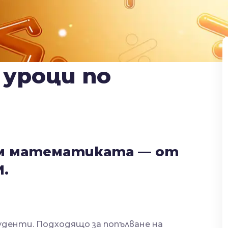
уроци по
ъм математиката — от
.
туденти. Подходящо за попълване на