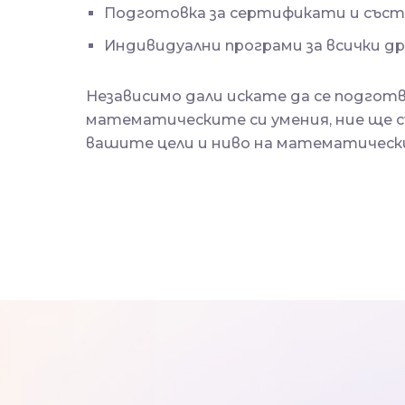
Подготовка за сертификати и съст
Индивидуални програми за всички д
Независимо дали искате да се подгот
математическите си умения, ние ще съ
вашите цели и ниво на математически