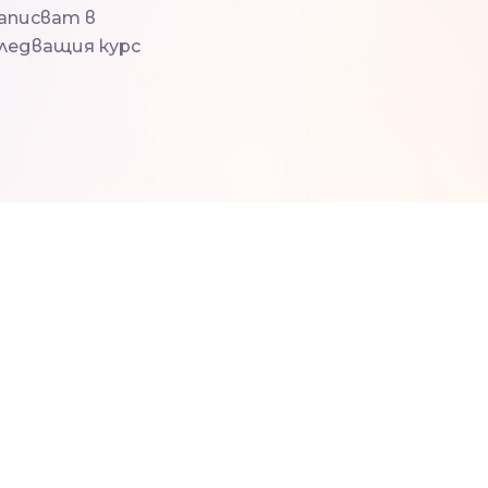
аписват в
ледващия курс