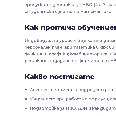
пропуски, подготовка за НВО (4 и 7 кла
студентски изпити по математика.
Как протича обучени
Индивидуални уроци с безплатна диагн
персонален план: аритметика и дроби;
функции и графики; комбинаторика и 
решаване на задачи по формати от Н
Какво постигате
Логическо мислене и подредено реша
Увереност при работа с формули, гр
Подготовка за НВО, ДЗИ и кандида