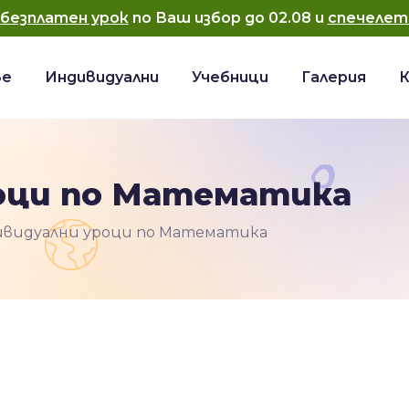
безплатен урок
по Ваш избор до
02.08
и
спечелет
ве
Индивидуални
Учебници
Галерия
оци по Математика
ивидуални уроци по Математика