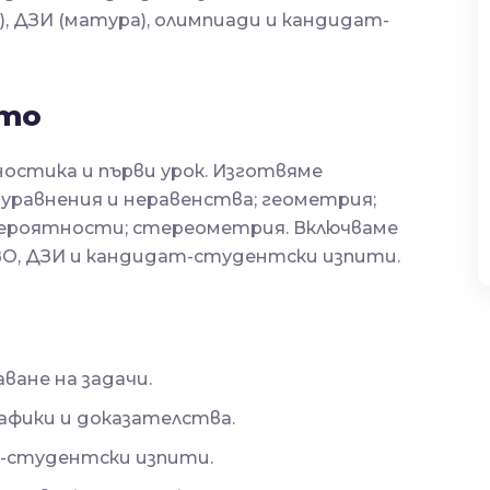
с), ДЗИ (матура), олимпиади и кандидат-
ето
остика и първи урок. Изготвяме
 уравнения и неравенства; геометрия;
вероятности; стереометрия. Включваме
ВО, ДЗИ и кандидат-студентски изпити.
ване на задачи.
афики и доказателства.
т-студентски изпити.