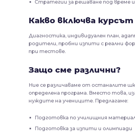
Стратегии за решаване под време и 
Какво включва курсът
Диагностика, индивидуален план, ада
родители, пробни изпити с реални ф
при тестове.
Защо сме различни?
Ние се различаваме от останалите ш
определена програма. Вместо това, и
нуждите на учениците. Предлагаме:
Подготовка по училищния материа
Подготовка за изпити и олимпиади