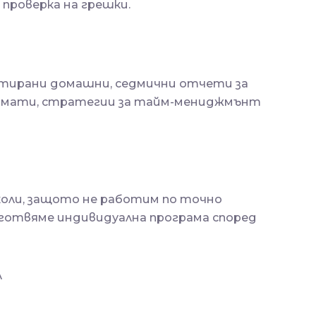
проверка на грешки.
птирани домашни, седмични отчети за
ормати, стратегии за тайм-мениджмънт
коли, защото не работим по точно
зготвяме индивидуална програма според
л