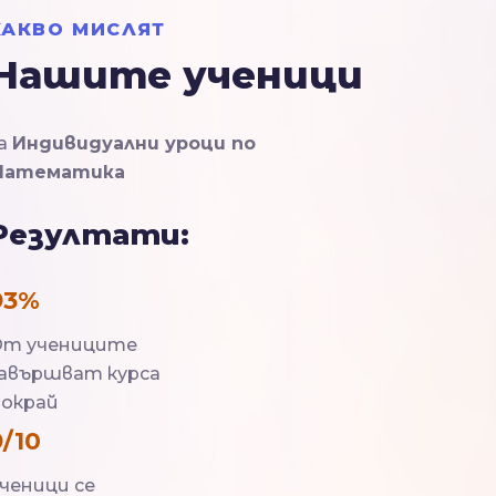
КАКВО МИСЛЯТ
Нашите ученици
а
Индивидуални уроци по
Математика
Резултати:
93%
т учениците
авършват курса
окрай
9/10
ченици се