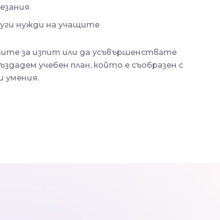
езания
руги нужди на учащите
вите за изпит или да усъвършенствате
здадем учебен план, който е съобразен с
 умения.