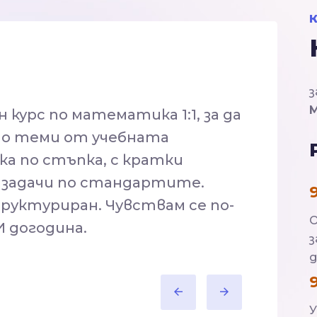
з
 курс по математика 1:1, за да
по теми от учебната
а по стъпка, с кратки
 задачи по стандартите.
руктуриран. Чувствам се по-
О
И догодина.
з
д
У