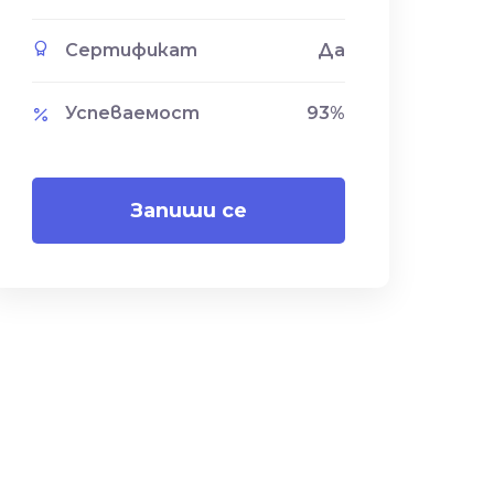
Сертификат
Да
Успеваемост
93
%
Запиши се