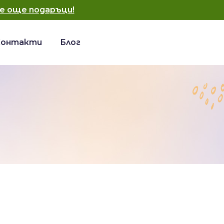
е още подаръци!
Контакти
Блог