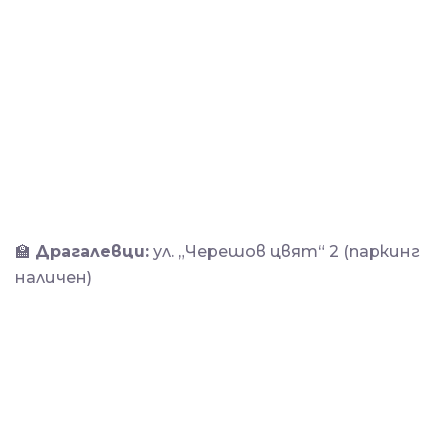
🏫
Драгалевци:
ул. „Черешов цвят“ 2 (паркинг
наличен)