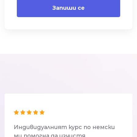
Запиши се
Индивидуалният курс по немски
ми помогна да изчистя