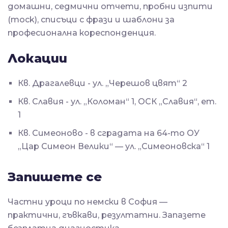
домашни, седмични отчети, пробни изпити
(mock), списъци с фрази и шаблони за
професионална кореспонденция.
Локации
Кв. Драгалевци - ул. „Черешов цвят“ 2
Кв. Славия - ул. „Коломан“ 1, ОСК „Славия“, ет.
1
Кв. Симеоново - в сградата на 64-то ОУ
„Цар Симеон Велики“ — ул. „Симеоновска“ 1
Запишете се
Частни уроци по немски в София —
практични, гъвкави, резултатни. Запазете