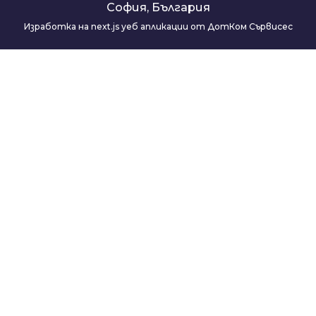
София, България
Изработка на next.js уеб апликации от ДотКом Сървисес