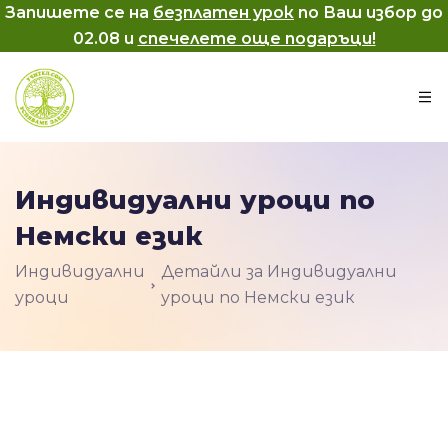
Запишете се на
безплатен урок
по Ваш избор до
02.08
и
спечелете още подаръци!
Индивидуални уроци по
Немски език
Индивидуални
Детайли за Индивидуални
уроци
уроци по Немски език