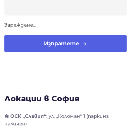
Зареждане...
Изпратете
Локации в София
🏫
ОСК „Славия“:
ул. „Коломан“ 1 (паркинг
наличен)