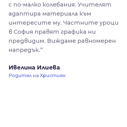
с по-малко колебания. Учителят
адаптира материала към
интересите му. Частните уроци
в София правят графика ни
предвидим. Виждаме равномерен
напредък.
”
Ивелина Илиева
Родител на Християн