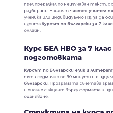
през преразказ по неизучаван текст, 
разбиране. Нашият
частен учител по
ученика или индивидуално (1:1), за да 
изпита.
Курсът по български за 7 клас
онлайн.
Курс БЕЛ НВО за 7 клас
подготовката
Курсът по Български език и литерату
пъти седмично по 90 минути и е изця
български
. Програмата съчетава гра
и писане с акцент върху формата и и
оценяване.
Структура на курса по