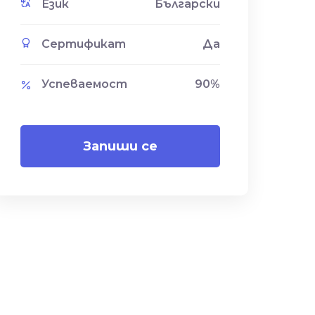
Език
Български
Сертификат
Да
Успеваемост
90
%
Запиши се