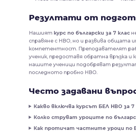
Резултати от подгото
Нашият
курс по български за 7 клас
не
справяне с НВО, но и развива общата 
компетентност. Преподавателят раб
ученик, предоставя обратна връзка и 
нашите ученици подобряват резулта
последното пробно НВО.
Често задавани въпро
Какво включва курсът БЕЛ НВО за 7 
Колко струват уроците по българск
Как протичат частните уроци по Б