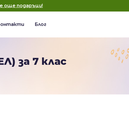
е още подаръци!
Контакти
Блог
Л) за 7 клас