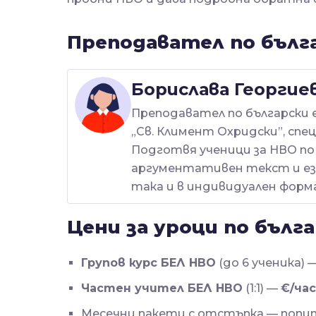
Преподавател по бълга
Борислава Георгие
Преподавател по български 
„Св. Климент Охридски”, спе
Подготвя ученици за НВО по 
аргументативен текст и ези
така и в индивидуален форм
Цени за уроци по бълга
Групов курс БЕЛ НВО
(до 6 ученика) 
Частен учител БЕЛ НВО
(1:1) —
€/час
Месечни пакети с отстъпка — попи