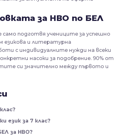
вката за НВО по БЕЛ
 само подготвя учениците за успешно
им езикова и литературна
оти с индивидуалните нужди на всеки
конкретни насоки за подобрение. 90% от
тите си значително между първото и
си
клас?
и език за 7 клас?
ЕЛ за НВО?