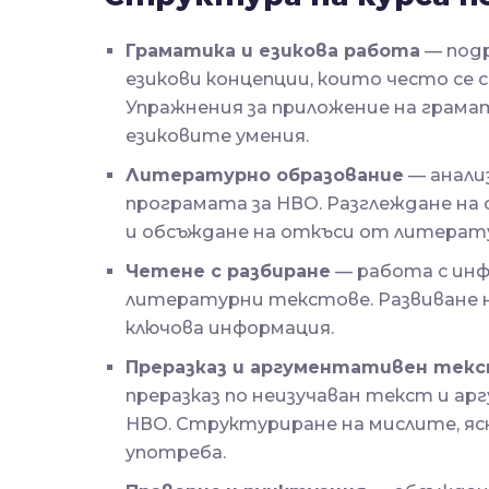
Граматика и езикова работа
— подр
езикови концепции, които често се 
Упражнения за приложение на грамат
езиковите умения.
Литературно образование
— анали
програмата за НВО. Разглеждане на 
и обсъждане на откъси от литерату
Четене с разбиране
— работа с ин
литературни текстове. Развиване на
ключова информация.
Преразказ и аргументативен тек
преразказ по неизучаван текст и а
НВО. Структуриране на мислите, ясн
употреба.