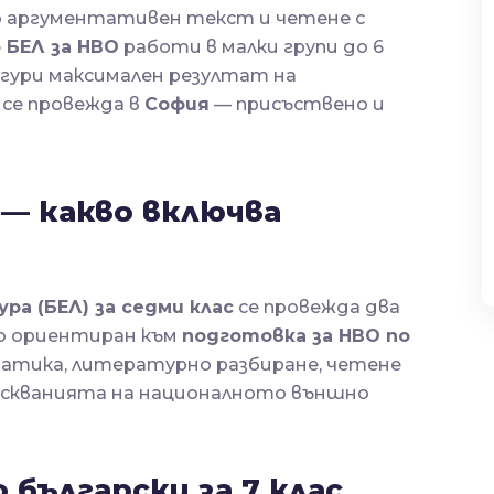
до аргументативен текст и четене с
 БЕЛ за НВО
работи в малки групи до 6
осигури максимален резултат на
се провежда в
София
— присъствено и
 — какво включва
ра (БЕЛ) за седми клас
се провежда два
ло ориентиран към
подготовка за НВО по
матика, литературно разбиране, четене
зискванията на националното външно
 български за 7 клас