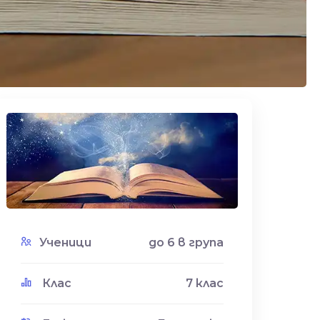
ии в София
Ученици
до 6 в група
Клас
7 клас