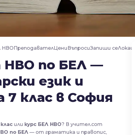
Л НВО
Преподавател
Цени
Въпроси
Запиши се
Локац
 НВО по БЕЛ —
рски език и
 7 клас в София
 клас
или
курс БЕЛ НВО
? В учител.com
НВО по БЕЛ
— от граматика и правопис,