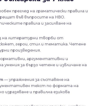
обен преглед на граматически правила и
срещат във въпросите на НВО.
ическите правила и засилване на
з на литературни творби от
сюжет, герои, стил и тематика. Четене
рни произведения.
формативни, аргументативни и
 умения за бързо четене и извличане на
ст
— упражнения за съставяне на
ргументативен текст по формата на
о изразяване и правилна езикова