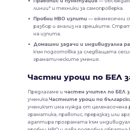
Правопис и пунктуация
— обсъждане
линии" и техники за самопроверка.
Пробни НВО изпити
— ежемесечни с
разбор и анализ на грешките. Страт
на изпита.
Домашни задачи и индивидуална р
към подготовка за следващата сесия
граматическите умения.
Частни уроци по БЕЛ за
Предлагаме и
частен учител по БЕЛ з
ученика.
Частните уроци по български 
ученикът има нужда от целенасочена
граматика, правопис, преразказ или 
адаптира програмата към индивидуалн
пробни НВО и дава подробна обратна в