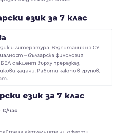
рски език за 7 клас
ва
език и литература. Възпитаник на СУ
циалност – българска филология.
БЕЛ с акцент върху преразказ,
кови задачи. Работи както в групов,
ат.
рски език за 7 клас
—
€/час
тайте за актуалните ни оферти