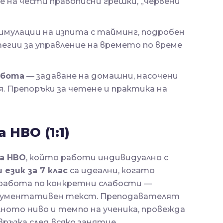
 на чести правописни грешки, „червени
имулации на изпита с тайминг, подробен
егии за управление на времето по време
абота
— задаване на домашни, насочени
. Препоръки за четене и практика на
 НВО (1:1)
а НВО
, който работи индивидуално с
език за 7 клас
са идеални, когато
 работа по конкретни слабости —
аргументативен текст. Преподавателят
ото ниво и темпо на ученика, провежда
ръзка след всяко занятие.