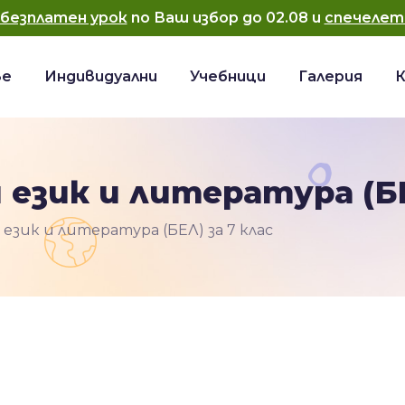
безплатен урок
по Ваш избор до
02.08
и
спечелет
ве
Индивидуални
Учебници
Галерия
 език и литература (БЕ
език и литература (БЕЛ) за 7 клас