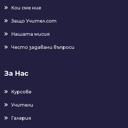
Кои сме ние
Защо Учител.com
Нашата мисия
Често задавани въпроси
За Нас
Курсове
Учители
Галерия