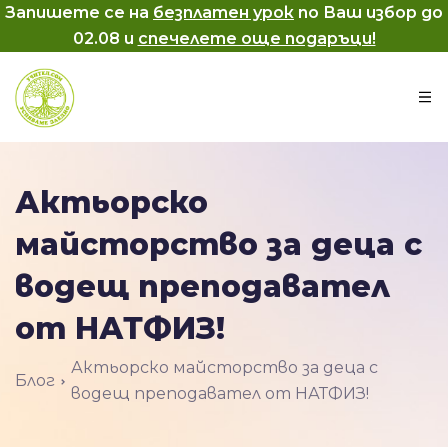
Запишете се на
безплатен урок
по Ваш избор до
02.08
и
спечелете още подаръци!
Актьорско
майсторство за деца с
водещ преподавател
от НАТФИЗ!
Актьорско майсторство за деца с
Блог
водещ преподавател от НАТФИЗ!