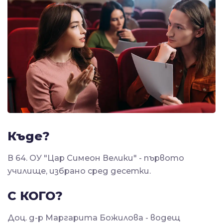
Къде?
В 64. ОУ "Цар Симеон Велики" - първото
училище, избрано сред десетки.
С КОГО?
Доц. д-р Маргарита Божилова - водещ