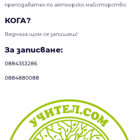
преподавател по актьорско майсторство.
КОГА?
Веднага щом се запишеш!
За записване:
0884353286
0884880088