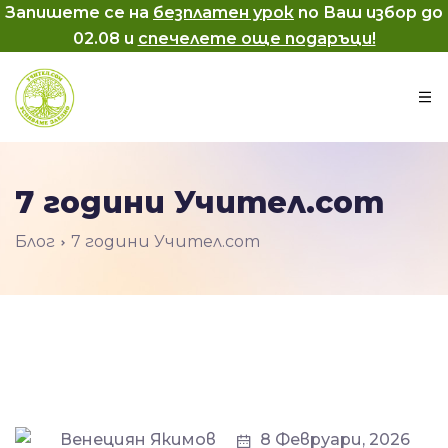
Запишете се на
безплатен урок
по Ваш избор до
02.08
и
спечелете още подаръци!
7 години Учител.com
Блог
7 години Учител.com
Венециян Якимов
8 Февруари, 2026