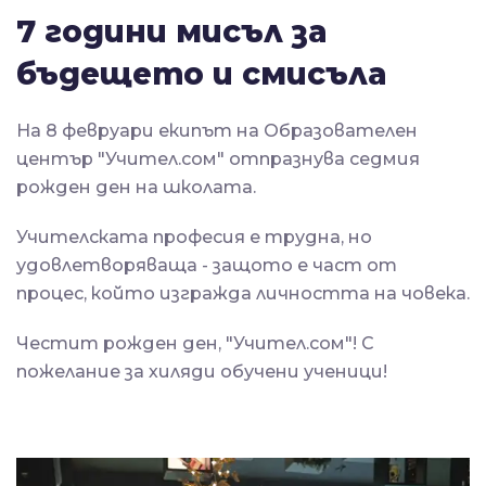
7 години мисъл за 
бъдещето и смисъла
На 8 февруари екипът на Образователен 
център "Учител.сом" отпразнува седмия 
рожден ден на школата.
Учителската професия е трудна, но 
удовлетворяваща - защото е част от 
процес, който изгражда личността на човека.
Честит рожден ден, "Учител.сом"! С 
пожелание за хиляди обучени ученици!